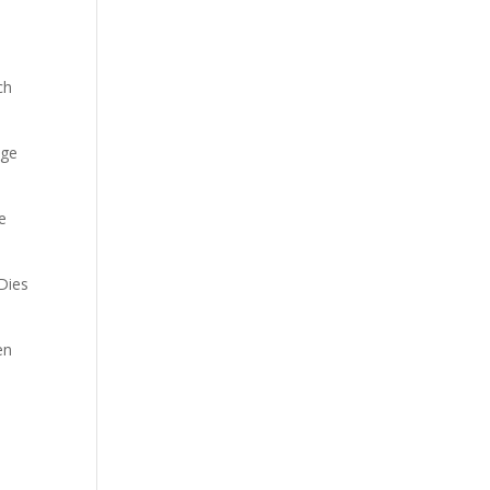
ch
ige
te
Dies
en