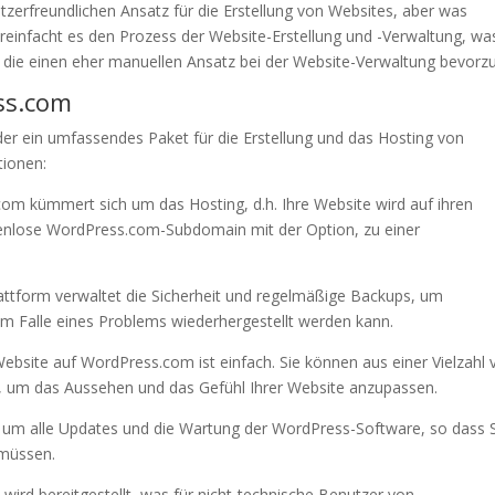
zerfreundlichen Ansatz für die Erstellung von Websites, aber was
ereinfacht es den Prozess der Website-Erstellung und -Verwaltung, wa
t, die einen eher manuellen Ansatz bei der Website-Verwaltung bevorz
ss.com
der ein umfassendes Paket für die Erstellung und das Hosting von
tionen:
com kümmert sich um das Hosting, d.h. Ihre Website wird auf ihren
stenlose WordPress.com-Subdomain mit der Option, zu einer
lattform verwaltet die Sicherheit und regelmäßige Backups, um
d im Falle eines Problems wiederhergestellt werden kann.
 Website auf WordPress.com ist einfach. Sie können aus einer Vielzahl
um das Aussehen und das Gefühl Ihrer Website anzupassen.
um alle Updates und die Wartung der WordPress-Software, so dass 
 müssen.
ird bereitgestellt, was für nicht-technische Benutzer von