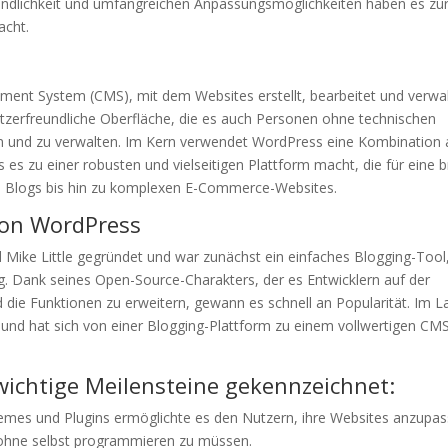
freundlichkeit und umfangreichen Anpassungsmöglichkeiten haben es zu
acht.
ent System (CMS), mit dem Websites erstellt, bearbeitet und verwal
tzerfreundliche Oberfläche, die es auch Personen ohne technischen
len und zu verwalten. Im Kern verwendet WordPress eine Kombination
 zu einer robusten und vielseitigen Plattform macht, die für eine b
en Blogs bis hin zu komplexen E-Commerce-Websites.
von WordPress
ike Little gegründet und war zunächst ein einfaches Blogging-Tool
g. Dank seines Open-Source-Charakters, der es Entwicklern auf der
d die Funktionen zu erweitern, gewann es schnell an Popularität. Im L
 und hat sich von einer Blogging-Plattform zu einem vollwertigen CM
wichtige Meilensteine gekennzeichnet:
hemes und Plugins ermöglichte es den Nutzern, ihre Websites anzupa
, ohne selbst programmieren zu müssen.