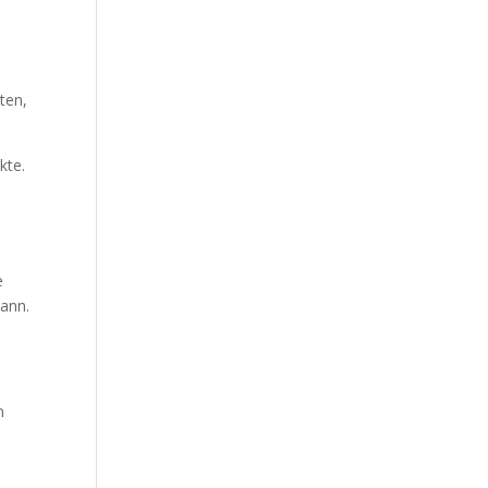
hten,
kte.
e
kann.
n