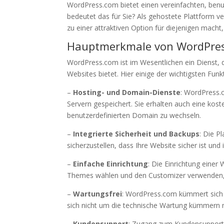
WordPress.com bietet einen vereinfachten, benut
bedeutet das für Sie? Als gehostete Plattform v
zu einer attraktiven Option für diejenigen mach
Hauptmerkmale von WordPre
WordPress.com ist im Wesentlichen ein Dienst, 
Websites bietet. Hier einige der wichtigsten Funk
–
Hosting- und Domain-Dienste
: WordPress.
Servern gespeichert. Sie erhalten auch eine ko
benutzerdefinierten Domain zu wechseln.
–
Integrierte Sicherheit und Backups
: Die P
sicherzustellen, dass Ihre Website sicher ist un
–
Einfache Einrichtung
: Die Einrichtung einer
Themes wählen und den Customizer verwenden, 
–
Wartungsfrei
: WordPress.com kümmert sich 
sich nicht um die technische Wartung kümmern
–
Kundensupport
: Zugang zum Kundensupport w