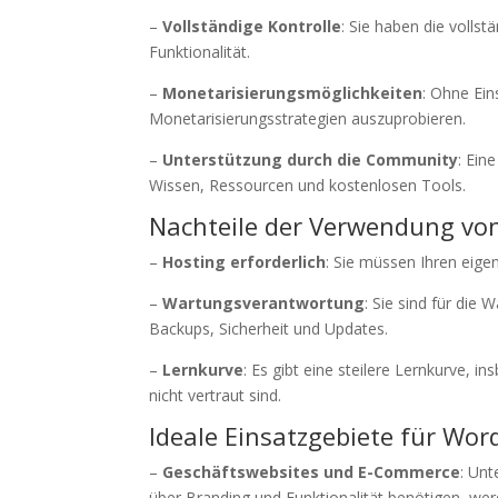
–
Vollständige Kontrolle
: Sie haben die vollst
Funktionalität.
–
Monetarisierungsmöglichkeiten
: Ohne Ein
Monetarisierungsstrategien auszuprobieren.
–
Unterstützung durch die Community
: Ein
Wissen, Ressourcen und kostenlosen Tools.
Nachteile der Verwendung vo
–
Hosting erforderlich
: Sie müssen Ihren eige
–
Wartungsverantwortung
: Sie sind für die 
Backups, Sicherheit und Updates.
–
Lernkurve
: Es gibt eine steilere Lernkurve,
nicht vertraut sind.
Ideale Einsatzgebiete für Wor
–
Geschäftswebsites und E-Commerce
: Unt
über Branding und Funktionalität benötigen, wer